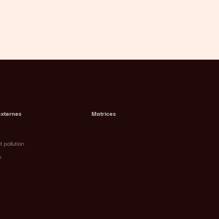
externes
Matrices
t pollution
n