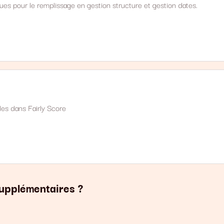
ues pour le remplissage en gestion structure et gestion dates.
les dans Fairly Score
upplémentaires ?