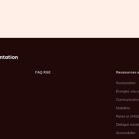
ntation
FAQ RSE
Ressources 
Restauration
Énergies, eau e
Communicatio
Mobilités
Parité et VHSS
Dialogue social
Accessibilité