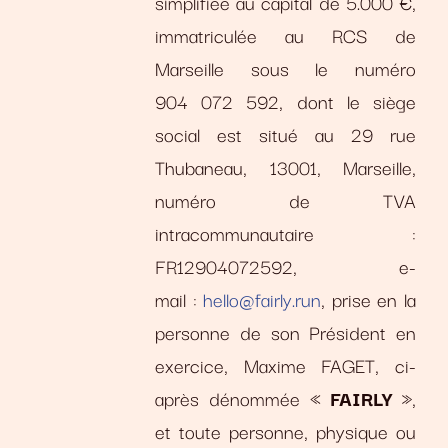
simplifiée au capital de 5.000 €,
immatriculée au RCS de
Marseille sous le numéro
904 072 592, dont le siège
social est situé au 29 rue
Thubaneau, 13001, Marseille,
numéro de TVA
intracommunautaire :
FR12904072592, e-
mail :
hello@fairly.run
, prise en la
personne de son Président en
exercice, Maxime FAGET, ci-
après dénommée «
FAIRLY
»,
et toute personne, physique ou