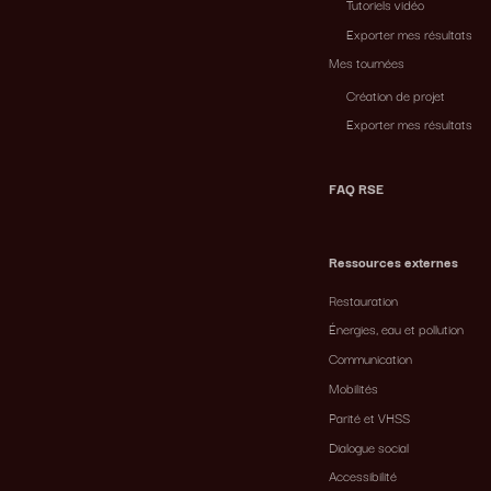
Tutoriels vidéo
Exporter mes résultats
Mes tournées
Création de projet
Exporter mes résultats
FAQ RSE
Ressources externes
Restauration
Énergies, eau et pollution
Communication
Mobilités
Parité et VHSS
Dialogue social
Accessibilité